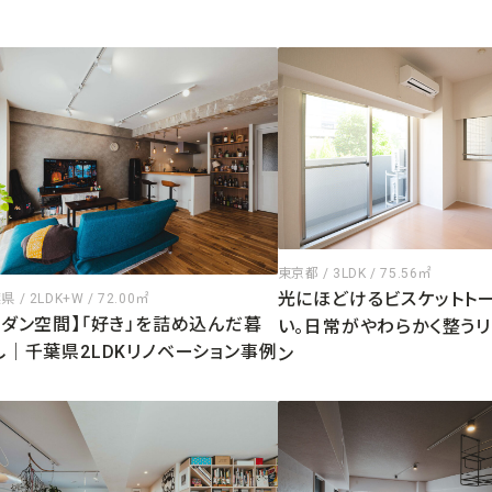
東京都 / 3LDK / 75.56㎡
光にほどけるビスケットト
 / 2LDK+W / 72.00㎡
モダン空間】「好き」を詰め込んだ暮
い。日常がやわらかく整うリ
し｜千葉県2LDKリノベーション事例
ン