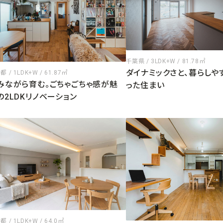
千葉県 / 3LDK+W / 81.78㎡
ダイナミックさと、暮らしや
 / 1LDK+W / 61.87㎡
みながら育む。ごちゃごちゃ感が魅
った住まい
の2LDKリノベーション
 / 1LDK+W / 64.0㎡