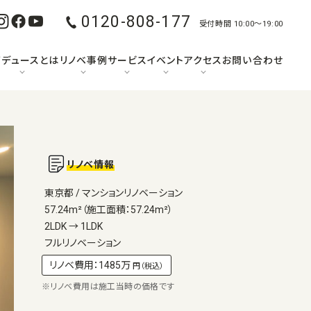
0120-808-177
受付時間 10:00〜19:00
ノデュースとは
リノベ事例
サービス
イベント
アクセス
お問い合わせ
リノベ情報
東京都 / マンションリノベーション
57.24m²（施工面積：57.24m²）
2LDK → 1LDK
フルリノベーション
リノベ費用：1485万
円（税込）
※リノベ費用は施工当時の価格です