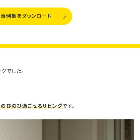
事例集をダウンロード
グでした。
ものびのび過ごせるリビング
です。