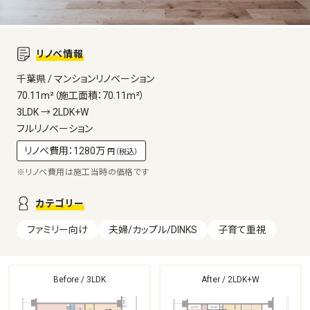
リノベ情報
千葉県 / マンションリノベーション
70.11m²（施工面積：70.11m²）
3LDK → 2LDK+W
フルリノベーション
リノベ費用：1280万
円（税込）
※リノベ費用は施工当時の価格です
カテゴリー
ファミリー向け
夫婦/カップル/DINKS
子育て重視
Before / 3LDK
After / 2LDK+W