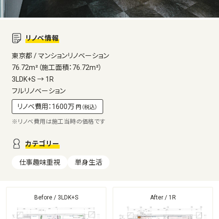
リノベ情報
東京都 / マンションリノベーション
76.72m²（施工面積：76.72m²）
3LDK+S → 1R
フルリノベーション
リノベ費用：1600万
円（税込）
※リノベ費用は施工当時の価格です
カテゴリー
仕事趣味重視
単身生活
Before / 3LDK+S
After / 1R