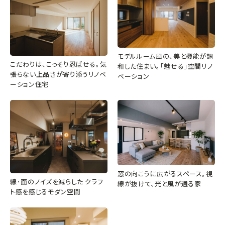
モデルルーム風の、美と機能が調
こだわりは、こっそり忍ばせる。気
和した住まい。「魅せる」空間リノ
張らない上品さが寄り添うリノベ
ベーション
ーション住宅
窓の向こうに広がるスペース。視
線･面のノイズを減らした クラフ
線が抜けて、光と風が通る家
ト感を感じるモダン空間