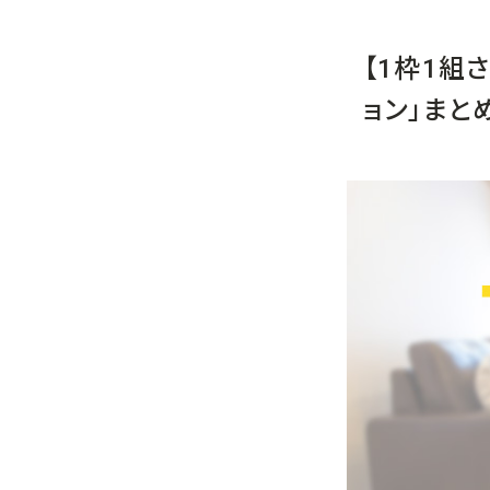
【1枠1組
ョン」まと