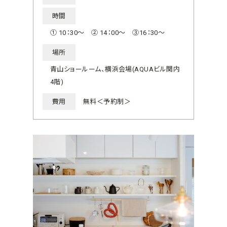
時間
① 10：30～ ② 14：00～ ③16：30～
場所
青山ショールーム、横浜会場(AQUAビル関内
4階)
費用
無料＜予約制＞