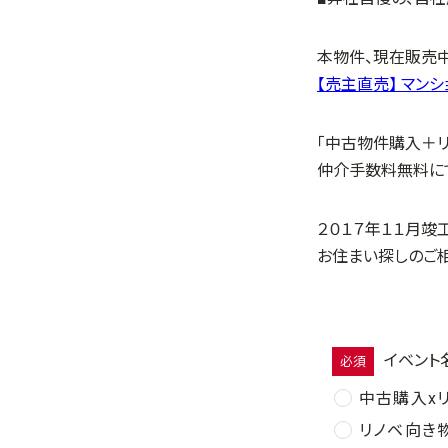
本物件、現在販売
【売主直売】 マンシ
「中古物件購入＋リ
仲介手数料無料にて
２０１７年１１月竣
お住まい探しのご
イベント
必須
中古購入x
リノベ向き