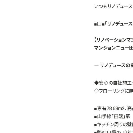
いつもリノデュース
■□■
「リノデュー
現地見学会
【リノベーションマ
マンションニュー田
― リノデュースの
◆安心の自社施工
◇フローリングに
■専有78.68m2
■山手線「田端」駅
■キッチン周りの
■弊社自慢の、自社